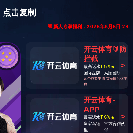
厂容厂貌
招贤纳士
开云（中国）
首页
>