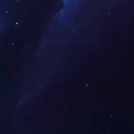
设备展示
库区展示